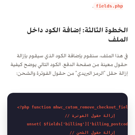
.
fields.php
الخطوة الثالثة: إضافة الكود داخل
الملف
في هذا الملف، سنقوم بإضافة الكود الذي سيقوم بإزالة
حقول معينة من صفحة الدفع. الكود التالي يوضح كيفية
إزالة حقل "الرمز البريدي" من حقول الفوترة والشحن:
<?php function mhwc_cutom_remove_checkout_fields(
    // إزالة حقول الفوترة 

    unset( $fields['billing']['billing_postcode']
    // إزالة حقول الشحن 
