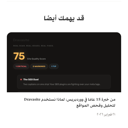
قد يهمك أيضًا
من خبرة 15 عامًا في ووردبريس: لماذا نستخدم Dravasite
لتحليل وفحص المواقع
٢١ فبراير ٢٠٢٦