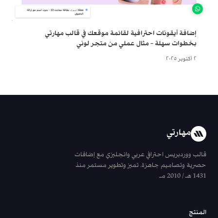
إضافة أيقونات احترافية لقائمة موقعك في قالب مهارتي
بخطوات سهلة – مثال عملي من متجر لوني
٢ أكتوبر ٢٠٢٥
مهارتي
قالب ووردبريس احترافي عربي وانجليزي مع إضافات
حصرية وتصاميم جاهزة. تميز وتطوير مستمر منذ
1431 هـ / 2010 مـ.
المنتج