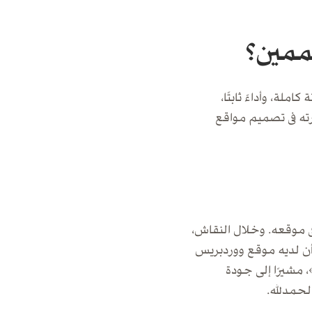
، وأداءً ثابتًا،
رته فى تصميم مواقع
ى موقعه. وخلال النقاش،
أن لديه موقع ووردبريس
 مشيرًا إلى جودة
لحمدلله.