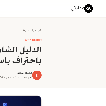
مهارتي
الرئيسية
›
المدونة
WEB-DESIGN
الدليل الشام
باحتراف باس
عصام سعد
ع
آخر تحديث: ٣١ ديسمبر ٢٠٢٥