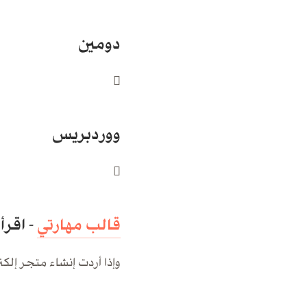
دومين

ووردبريس

قالب مهارتي
- اقرأ
وإذا أردت إنشاء متجر إلكت