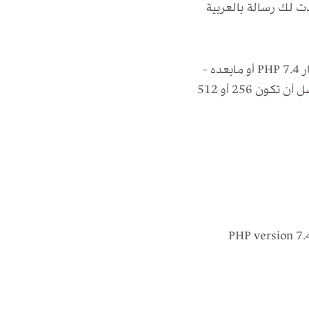
 لك رسالة بالعربية
السلام عليكم، أود الحصول على استضافة لديكم، فهل توفرون المواصفات التالية؟ – إصدار PHP 7.4 أو مابعده –
إصدار MySQL 5.7 أو مابعده – دعم لـ HTTPS – ذاكرة فعلية للسيرفر لا تقل عن 128 ويفضل أن تكون 256 أو 512
- PHP version 7