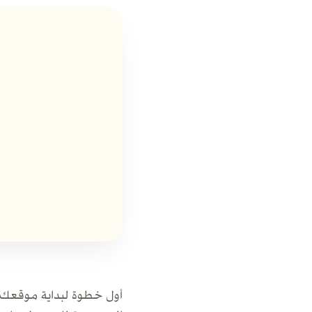
أول خطوة لبداية موقعك 