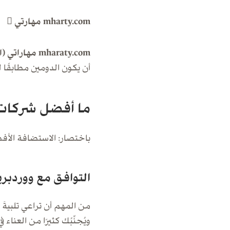
mharty.com مهارتي

mharaty.com مهاراتي (اسم مختلف)
أن يكون الدومين مطابقًا ل
ما أفضل شركات
باختصار: الاستضافة الأف
التوافق مع ووردب
من المهم أن تراعي تلبيةَ
ويُجنِّبُك كثيرًا من الع