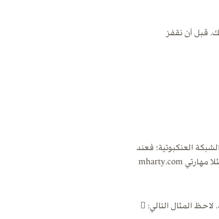
. قبل أن نقفز
شبكة العنكبوتية؛ فعند
اختيار دومين فلابد أن يكون مطابقًا لاسم مشروعك، أو مؤسستك، او اسمك الشخصي. مثلا مهارتي mharty.com
لاحظ المثال التالي: 