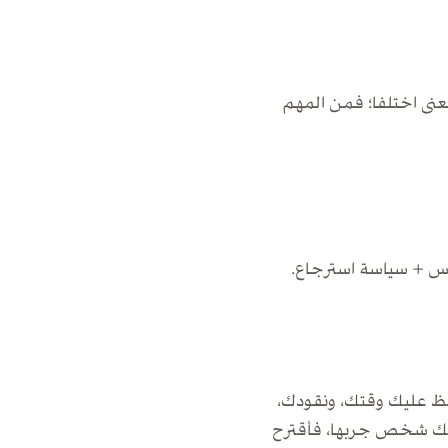
لكلمة والمعنى اختلفا؛ فمن المهم
ريس + سياسة استرجاع.
حفظ عليك وقتك، ونقودك،
ها لك شخص جربها، فأقترح